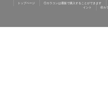
トップページ
①カラコンは通販で購入することができます
イント
④カ