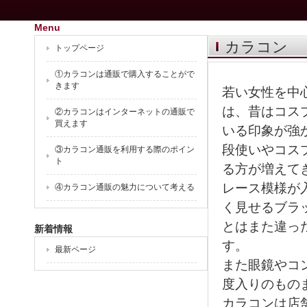
Menu
カラコン
トップページ
①カラコンは通販で購入することがで
きます
若い女性を中
は、昔はコス
②カラコンはインターネットの通販で
買えます
いる印象が強
段使いやコス
③カラコン通販を利用する際のポイン
ト
る方が増えて
レース模様が
④カラコン通販の魅力について考える
く見せるブラ
とはまた違っ
新着情報
す。
最新ページ
また眼鏡やコ
度入りのもの
カラコンは店